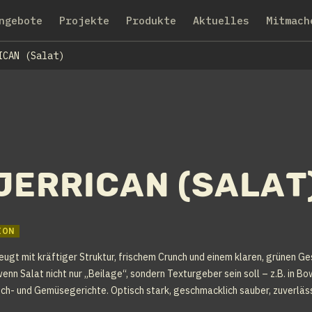
ngebote
Projekte
Produkte
Aktuelles
Mitmach
ICAN (Salat)
JERRICAN (Salat
ION
gt mit kräftiger Struktur, frischem Crunch und einem klaren, grünen Ges
enn Salat nicht nur „Beilage“, sondern Texturgeber sein soll – z.B. in 
sch- und Gemüsegerichte. Optisch stark, geschmacklich sauber, zuverläss