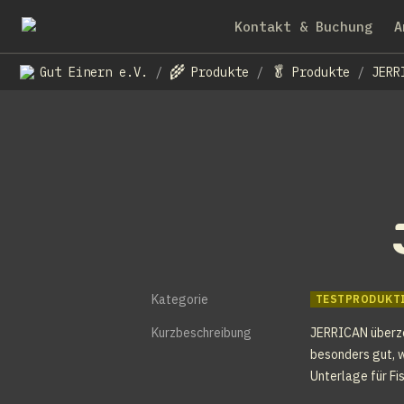
Kontakt & Buchung
A
🌾
🥬
Gut Einern e.V.
Produkte
Produkte
JERR
/
/
/
Kategorie
TESTPRODUKT
Kurzbeschreibung
JERRICAN überzeu
besonders gut, w
Unterlage für Fi