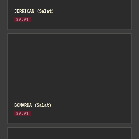
JERRICAN (Salat)
SALAT
BONARDA (Salat)
BONARDA (Salat)
SALAT
Steinkraut / Duftsteinrich (essbare Blüten)