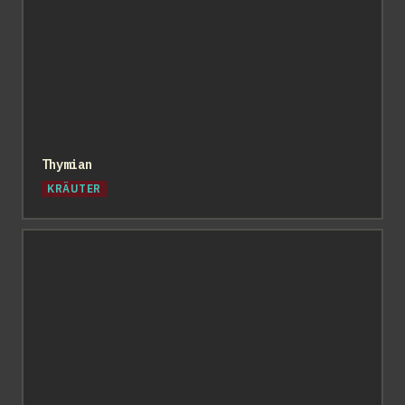
Thymian
KRÄUTER
JERRICAN (Salat)